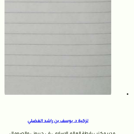
تزكية د. يوسف بن راشد الفضلي
مدير مكتب رابطة العالم الإسلامي في جيبوتي والصومال