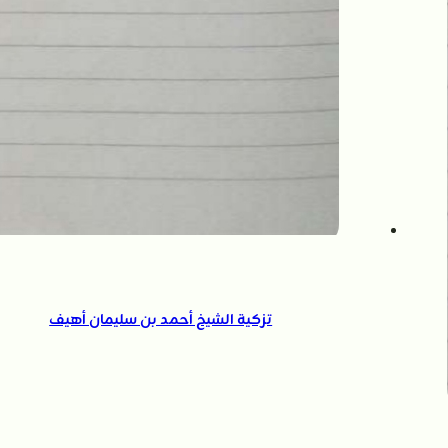
تزكية الشيخ أحمد بن سليمان أهيف