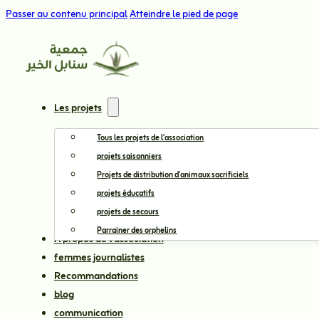
Passer au contenu principal
Atteindre le pied de page
Les projets
Tous les projets de l'association
projets saisonniers
Projets de distribution d'animaux sacrificiels
projets éducatifs
projets de secours
Parrainer des orphelins
À propos de l'association
femmes journalistes
Recommandations
blog
communication