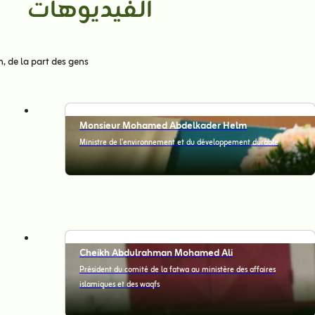
الفيديوهات
, de la part des gens
Monsieur Mohamed Abdelkader Helm
Ministre de l'environnement et du développement durable
Cheikh Abdulrahman Mohamed Ali
Président du comité de la fatwa au ministère des affaires
islamiques et des waqfs