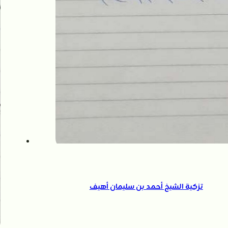
تزكية الشيخ أحمد بن سليمان أهيف