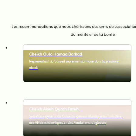
Les recommandations que nous chérissons des amis de l'association
du mérite et de la bonté
Cheikh Oulo Hamad Barkad
Représentant du Conseil suprême islamique dans la province
obock
Cheikh Akieh Qurah Fateh
Secrétaire général du Conseil supérieur islamique au ministère
des Affaires islamiques et des Fondations religieuses