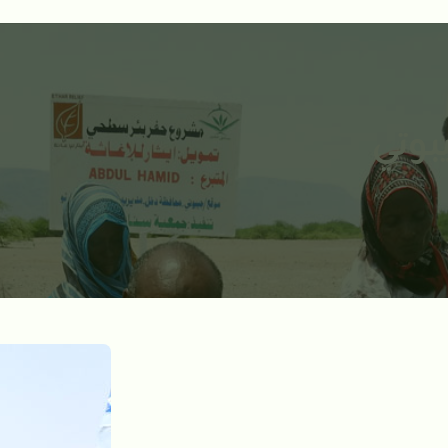
يبوتي