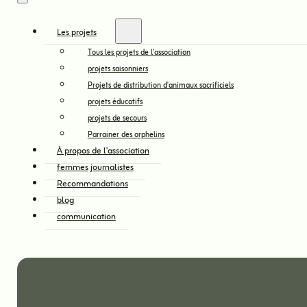
Les projets
Tous les projets de l'association
projets saisonniers
Projets de distribution d'animaux sacrificiels
projets éducatifs
projets de secours
Parrainer des orphelins
À propos de l'association
femmes journalistes
Recommandations
blog
communication
وع الاضاحي لعام 1441-2020