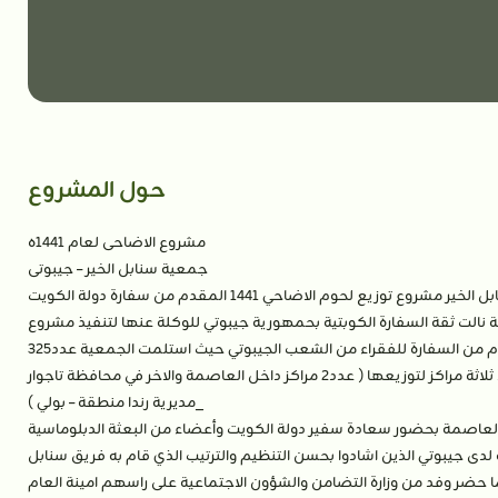
La présidente
/
Les projets
/
مشروع الاضاحي لعام 1441-2020
حول المشروع
مشروع الاضاحى لعام 1441ه
جمعية سنابل الخير – جيبوتى
نفذت جمعية سنابل الخير مشروع توزيع لحوم الاضاحي 1441 المقدم من سفارة دولة الكويت
 نالت ثقة السفارة الكوبتية بحمهورية جيبوتي للوكلة عنها لتنفيذ مشروع
الاضاحي المقدم من السفارة للفقراء من الشعب الجيبوتي حيث استلمت الجمعية عدد325
اضحية تم تحديد ثلاثة مراكز لتوزيعها ( عدد2 مراكز داخل العاصمة والاخر في محافظة تاجوار
_مديرية رندا منطقة – بولي )
العاصمة بحضور سعادة سفير دولة الكويت وأعضاء من البعثة الدبلوماسية
 لدى جيبوتي الذين اشادوا بحسن التنظيم والترتيب الذي قام به فريق سنابل
ما حضر وفد من وزارة التضامن والشؤون الاجتماعية على راسهم امينة العام